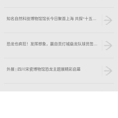
知名自然科技博物馆馆长今日聚首上海 共探“十五五”文旅融合破局思路
恐龙也疯狂！发挥想象，赢自贡灯城燊龙队球员签名好礼!
外展 | 四川宋瓷博物馆恐龙主题展精彩启幕
龙宫外展｜远古问诊——古生物有病专题展