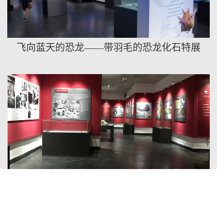
飞向蓝天的恐龙——带羽毛的恐龙化石特展
侏罗纪的回响——建国设市周年庆·自贡古生物
化石重大发现展