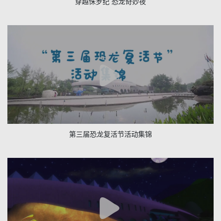
穿越侏罗纪 恐龙奇妙夜
第三届恐龙复活节活动集锦