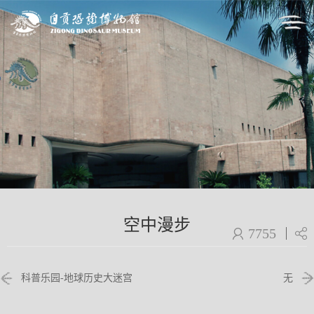
空中漫步
7755
科普乐园-地球历史大迷宫
无