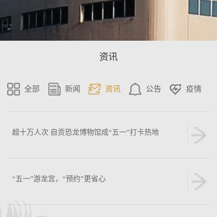
资讯
全部
新闻
资讯
公告
疫情
超十万人次 自贡恐龙博物馆成“五一”打卡热地
“五一”游龙宫，“预约”更省心