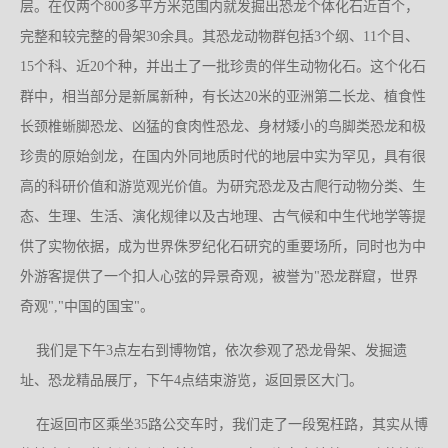
层。在仅两个800多平方米范围内就发掘出恐龙个体化石近百个，
完整和较完整的骨架30余具。其恐龙动物群包括3个纲、11个目、
15个科、近20个种，并出土了一批珍贵的伴生动物化石。这个化石
群中，相当部分是新属新种，有长达20米的亚洲第二长龙、植食性
长颈椎蜥脚恐龙、凶猛的食肉性恐龙、身材矮小的鸟脚类恐龙和极
珍贵的原始剑龙，在国内外同地质时代的地层中实为罕见，具有很
高的科研价值和游览观光价值。为研究恐龙及古爬行动物分类、生
态、生理、生活、演化规律以及古地理、古气候和中生代地学等提
供了实物依据，成为世界侏罗纪化石研究的重要场所，同时也为中
外游客提供了一个扣人心弦的异景奇观，被誉为"恐龙群窟，世界
奇观","中国的国宝"。
我们是下午3点左右到博物馆，依次参观了恐龙骨架、发掘遗
址、恐龙精品展厅，下午4点结束游览，返回景区大门。
在返回市区乘坐35路公交车时，我们走了一段冤枉路，其实从博