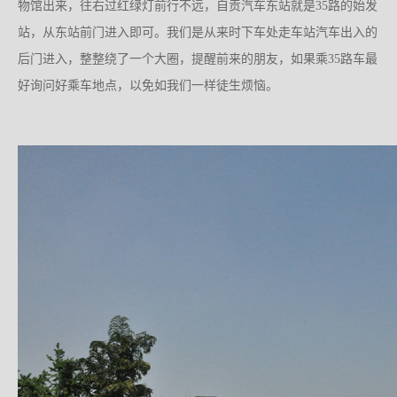
物馆出来，往右过红绿灯前行不远，自贡汽车东站就是35路的始发
站，从东站前门进入即可。我们是从来时下车处走车站汽车出入的
后门进入，整整绕了一个大圈，提醒前来的朋友，如果乘35路车最
好询问好乘车地点，以免如我们一样徒生烦恼。