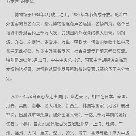
方龙宫”的美誉。
博物馆于1984年4月破土动工，1987年春节落成开放。随着中
外游客的慕名而来，恐龙博物馆逐渐声名远播，名扬四海。迄今已
接待中外游客约上千万人次，受到国内外观众的极大赞誉。胡锦
涛、乔石、尉健行、张爱萍、万里、李铁映、何鲁丽等数十位中央
领导来此视察，许多中外著名专家、社会名流专程前来考察交流。
特别是2003年5月12日，中共中央总书记、国家主席胡锦涛亲临恐
龙博物馆视察，对博物馆事业发展所取得的显著成绩给予了充分肯
定。
从1989年起自贡恐龙走出国门，巡游天下。相继在日本、泰国、
丹麦、美国、南非、澳大利亚、新西兰、韩国等国家（地区）展出
22次，出展城市30余座，被外国友人誉为“一亿六千万年前的友好
使者”。同时，自贡恐龙还近百次应邀赴北京、上海、珠海、广
州、福州、大同、重庆、深圳、遵义、济宁、
香港
等数十座大中城