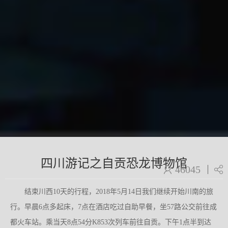
四川游记之自贡恐龙博物馆
46045
结束川西10天的行程，2018年5月14日我们继续开始川南的旅
行。早晨6点多起床，7点在酒店吃过自助早餐，坐57路公交前往成
都火车站。乘当天8点54分K853次列车前往自贡。下午1点半到达