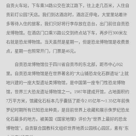
自贡火车站，下车乘34路公交在滨江路下，往上走几百米，入住自
贡彩灯公园7天店。我们到达酒店时，酒店正停电，大堂里站着许
多等待入住的旅客，我们只好将行李存放在总台，出门前往自贡恐
龙博物馆。在酒店门口乘35路公交到终点站下车，再步行300米左
右就是恐龙博物馆。当天虽然是星期一，但是恐龙博物馆是收费景
点，星期一也照常开门，门票是46元。
自贡恐龙博物馆位于四川省自贡市的东北部，距市中心9公
里。自贡恐龙博物馆是在世界著名的“大山铺恐龙化石群遗址”上就
地兴建的一座大型遗址类博物馆，是中国第一座专门性恐龙博物
馆，世界三大恐龙遗址博物馆之一。1987年建成开馆，占地面积约
7万平方米，馆藏化石标本几乎囊括了距今2.05亿年～1.35亿年前侏
罗纪时期所有已知恐龙种类，是目前世界上收藏和展示侏罗纪恐龙
化石最多的地方。被美国《国家地理》评价为“世界上最好的恐龙
博物馆”，自贡联合国教科文组织世界地质公园核心园区，素有“东