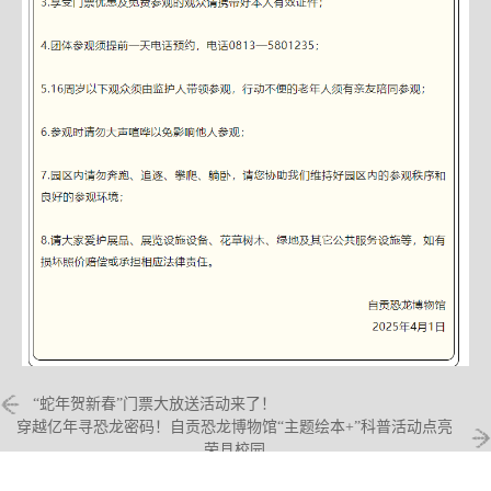
“蛇年贺新春”门票大放送活动来了！
穿越亿年寻恐龙密码！自贡恐龙博物馆“主题绘本+”科普活动点亮
荣县校园