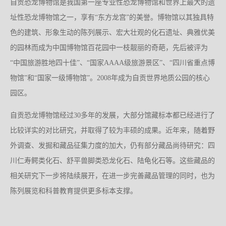
自贡恐龙博物馆是我国第一座专业性恐龙博物馆和世界上最大的遗
址性恐龙博物馆之一，享有“东方龙宫”的美誉。博物馆以其独具特
色的建筑、形象生动的陈列展示、宏大壮观的化石遗址、典雅优美
的园林而成为中国博物馆百花园中一枝靓丽的奇葩，先后被评为
“中国旅游胜地四十佳”、“国家AAAA级旅游景区”、“四川省重点博
物馆”和“国家一级博物馆”。2008年成为自贡世界地质公园的核心
园区。
自贡恐龙博物馆经过30多年的发展，大部分馆藏标本都已经进行了
比较详实的对比研究，并取得了较为丰硕的成果。近年来，随着野
外调查、发掘和藏品征集力度的加大，仍有部分藏品尚待研究：四
川仁寿鳄类化石、舒平兽脚类恐龙化石、陆龟化石等。这些藏品的
相关研究下一步将陆续展开，在进一步完善藏品管理的同时，也为
陈列展览和科普教育提供更多标本支撑。