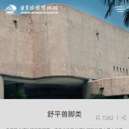
舒平兽脚类
7282