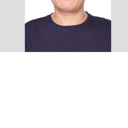
郝宝鞘，男，汉族，1984年2月生，河北保定人，中共党员。
2011年毕业于云南大学古生物研究重点实验室古生物与地层学专
业，硕士学位，在职博士，副研究馆员。2011年7月至今，在自贡
恐龙博物馆研究部工作。在馆期间主要从事古生物学与地层学的研
究。主持1项、参与4项省部级及以上科研项目，发表科研科普论文
20余篇。以第一作者的身份发表SCI论文3篇，其中一篇为封面文
章。2019年获自贡市文化菁英人才称号。